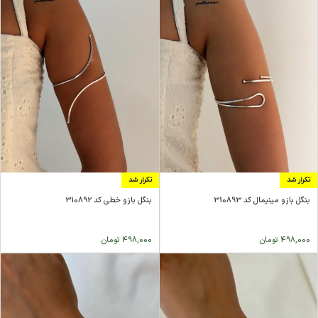
تکرار شد
تکرار شد
بنگل بازو مینیمال کد 310893
بنگل بازو خطی کد 310892
498,000
تومان
498,000
تومان