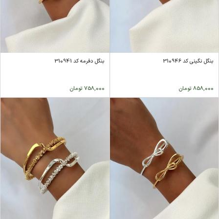
بنگل نگینی کد 310946
بنگل دفرمه کد 310941
858,000
تومان
758,000
تومان