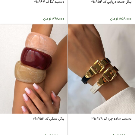
بنگل صدف دریایی کد 310954
دستبند LV کد 310964
858,000
تومان
898,000
تومان
دستبند ساده چرم کد 310978
بنگل سنگی کد 310953