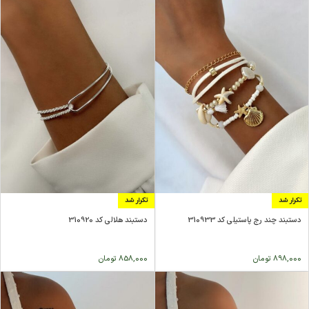
تکرار شد
تکرار شد
دستبند چند رج پاستیلی کد 310933
دستبند هلالی کد 310920
898,000
تومان
858,000
تومان