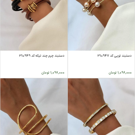
دستبند توپی کد 310947
دستبند چرم چند تیکه کد 310949
1,098,000
تومان
1,098,000
تومان