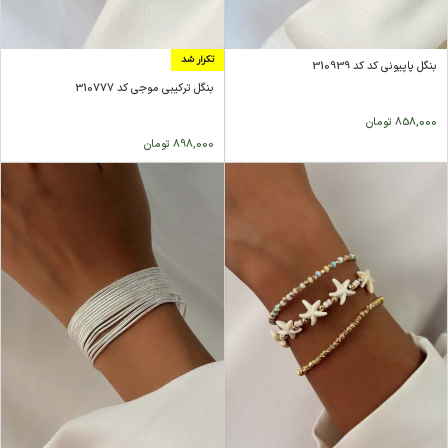
تکرار شد
بنگل پاپیونی کد کد 310939
بنگل ترکیبی موجی کد 310777
858,000
تومان
898,000
تومان