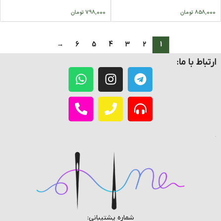
858,000
تومان
798,000
تومان
→
6
5
4
3
2
1
ارتباط با ما:
شماره پشتیبانی: