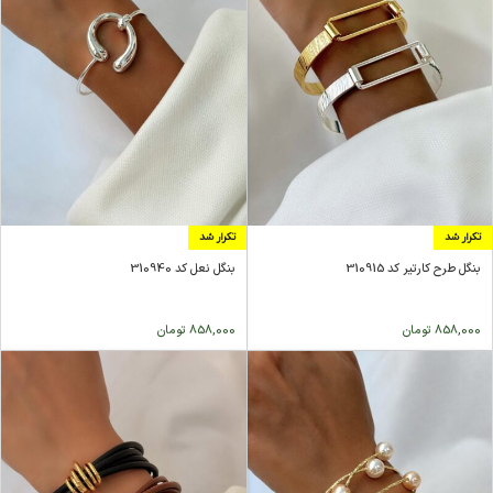
تکرار شد
تکرار شد
بنگل طرح کارتیر کد 310915
بنگل نعل کد 310940
858,000
تومان
858,000
تومان