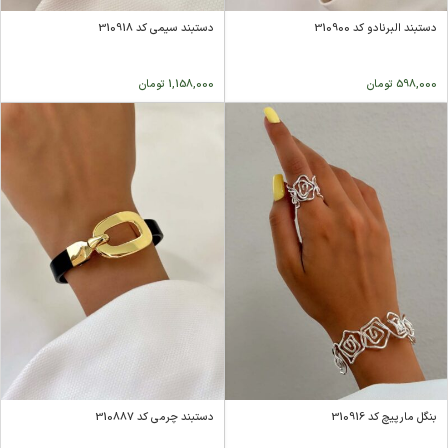
دستبند البرنادو کد 310900
دستبند سیمی کد 310918
598,000
تومان
1,158,000
تومان
بنگل مارپیچ کد 310916
دستبند چرمی کد 310887