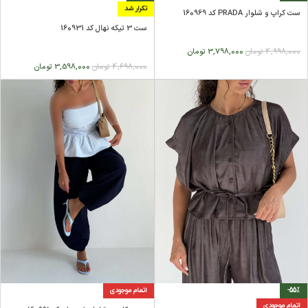
تکرار شد
ست کراپ و شلوار PRADA کد 160969
ست 3 تیکه نهال کد 160931
4,998,000
تومان
3,798,000
تومان
4,698,000
تومان
3,598,000
تومان
-55%
اتمام موجودی
اتمام موجودی