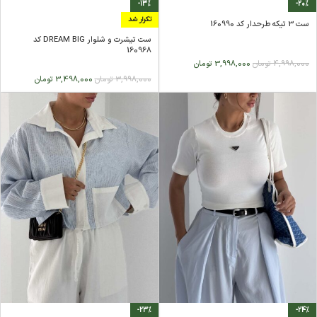
-13%
-20%
تکرار شد
ست 3 تیکه طرحدار کد 160990
ست تیشرت و شلوار DREAM BIG کد
160968
4,998,000
تومان
3,998,000
تومان
3,998,000
تومان
3,498,000
تومان
-23%
-24%