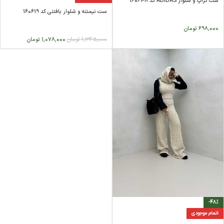
ست کراپ و شلوار ADIDAS کد 160648
ست نیمتنه و شلوار بافتنی کد 160619
698,000
تومان
1,345,000
تومان
1,078,000
تومان
-48%
اتمام موجودی