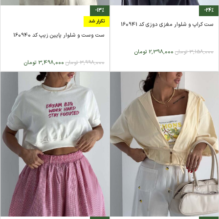
-13%
-24%
تکرار شد
ست کراپ و شلوار مغزی دوزی کد 160941
ست وست و شلوار پایین زیپ کد 160940
3,158,000
تومان
2,398,000
تومان
3,998,000
تومان
3,498,000
تومان