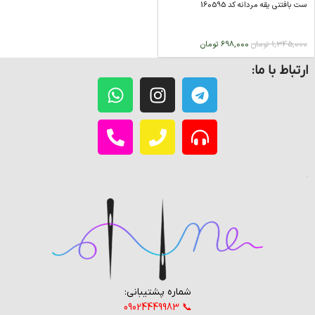
ست بافتنی یقه مردانه کد 160595
1,345,000
تومان
698,000
تومان
ارتباط با ما:
شماره پشتیبانی:
📞 09024449983