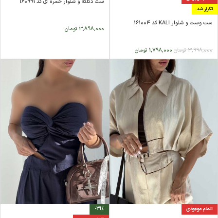
ست دکلته و شلوار خمره ای کد 160991
تکرار شد
ست وست و شلوار KALI کد 161004
3,898,000
تومان
3,998,000
تومان
1,798,000
تومان
اتمام موجودی
-31%