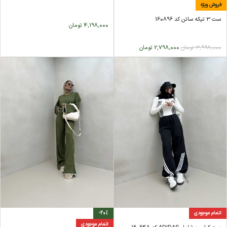
فروش ویژه
ست 3 تیکه ساتن کد 160896
4,198,000
تومان
3,998,000
تومان
2,798,000
تومان
اتمام موجودی
-20%
اتمام موجودی