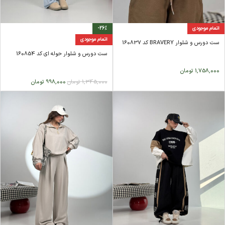
اتمام موجودی
-26%
اتمام موجودی
ست دورس و شلوار BRAVERY کد 160837
ست دورس و شلوار حوله ای کد 160854
1,758,000
تومان
1,345,000
تومان
998,000
تومان