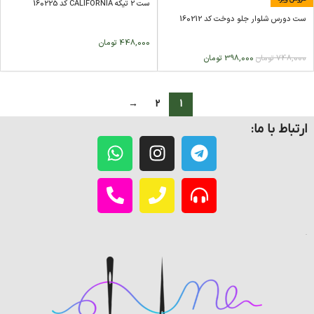
ست 2 تیکه CALIFORNIA کد 160225
ست دورس شلوار جلو دوخت کد 160212
448,000
تومان
748,000
تومان
398,000
تومان
→
2
1
ارتباط با ما: