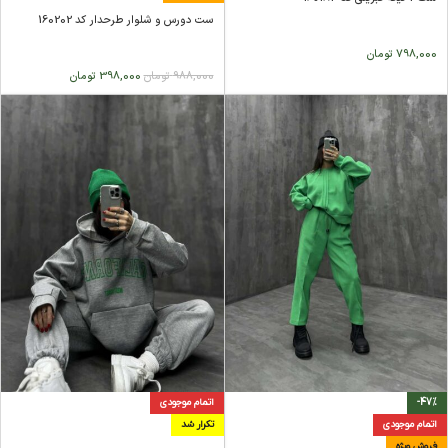
ست دورس و شلوار طرحدار کد 160202
798,000
تومان
988,000
تومان
398,000
تومان
-47%
اتمام موجودی
اتمام موجودی
تکرار شد
فروش ویژه