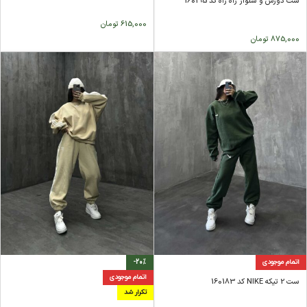
ست دورس و شلوار راه راه کد 160195
615,000
تومان
875,000
تومان
اتمام موجودی
-20%
اتمام موجودی
ست 2 تیکه NIKE کد 160183
تکرار شد