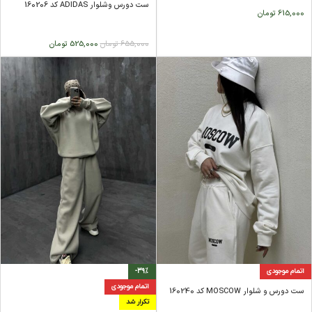
ست دورس وشلوار ADIDAS کد 160206
615,000
تومان
655,000
تومان
525,000
تومان
اتمام موجودی
-39%
اتمام موجودی
ست دورس و شلوار MOSCOW کد 160240
تکرار شد