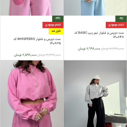
-24%
-19%
اتمام موجودی
اتمام موجودی
تکرار شد
ست دورس و شلوار نیم زیپ BASIC کد
160848
ست دورس و شلوار WHISPERRS کد
160835
3,698,000
تومان
2,998,000
تومان
3,398,000
تومان
2,598,000
تومان