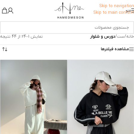
برای اطلاع از تخفیف ها به کانال ما در بله بپیوندید!
Skip to navigation
منو
Skip to main content
خانه
/
ست
/
دورس و شلوار
نمایش 1–24 از 44 نتیجه
مشاهده فیلترها