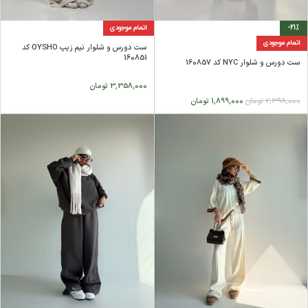
-21%
اتمام موجودی
اتمام موجودی
ست دورس و شلوار نیم زیپ OYSHO کد
160851
ست دورس و شلوار NYC کد 160857
3,358,000
تومان
2,398,000
تومان
1,899,000
تومان