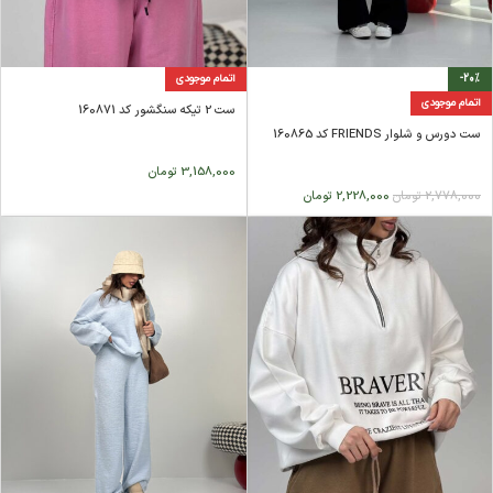
-20%
اتمام موجودی
اتمام موجودی
ست 2 تیکه سنگشور کد 160871
ست دورس و شلوار FRIENDS کد 160865
3,158,000
تومان
2,778,000
تومان
2,228,000
تومان