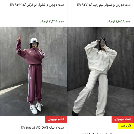
ست دورس و شلوار نیم زیپ کد 160827
ست دورس و شلوار تو کرکی کد 160833
1,458,000
تومان
3,298,000
تومان
اتمام موجودی
اتمام موجودی
تکرار شد
ست 2 تیکه ADIDAS کد 160185