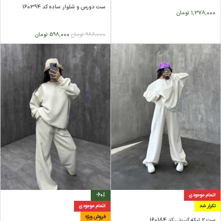
ست دورس و شلوار ساده کد 160394
1,378,000
تومان
988,000
تومان
598,000
تومان
اتمام موجودی
-60%
تکرار شد
اتمام موجودی
فروش ویژه
ست 2 تیکه کبریتی کد 160184