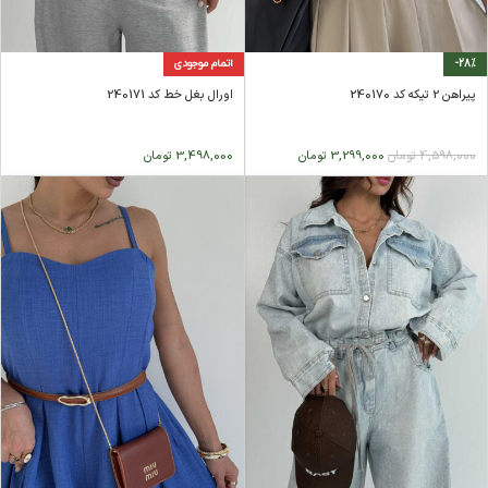
-28%
اتمام موجودی
پیراهن 2 تیکه کد 240170
اورال بغل خط کد 240171
4,598,000
تومان
3,299,000
تومان
3,498,000
تومان