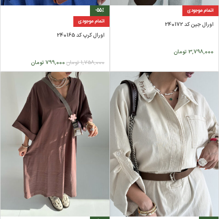
اتمام موجودی
-55%
اتمام موجودی
اورال جین کد 240172
اورال کرپ کد 240165
3,798,000
تومان
1,758,000
تومان
799,000
تومان