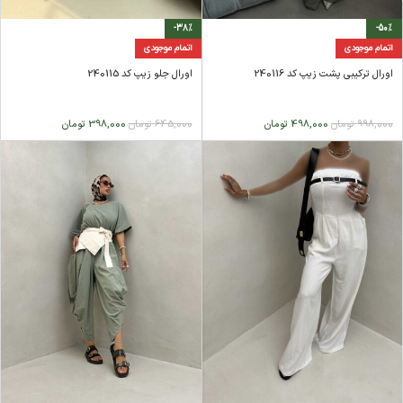
-38%
-50%
اتمام موجودی
اتمام موجودی
اورال ترکیبی پشت زیپ کد 240116
اورال جلو زیپ کد 240115
998,000
تومان
498,000
تومان
645,000
تومان
398,000
تومان