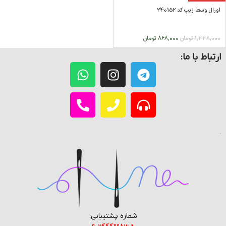
اورال وسط زیپ کد 240152
1,448,000
تومان
868,000
تومان
ارتباط با ما:
شماره پشتیبانی: