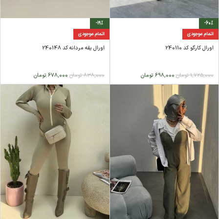
-19%
-60%
اتمام موجودی
اتمام موجودی
اورال کارگو کد 240110
اورال یقه مردانه کد 240148
1,725,000
تومان
698,000
تومان
838,000
تومان
678,000
تومان