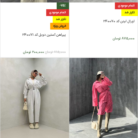
اتمام موجودی
-75%
تکرار شد
اتمام موجودی
تکرار شد
اورال لینن کد 240070
فروش ویژه
پیراهن آستین دوبل کد 240071
875,000
تومان
815,000
تومان
200,000
تومان