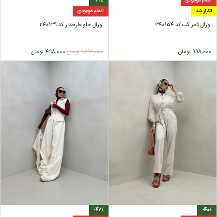
اتمام موجودی
-62%
تکرار شد
اتمام موجودی
اورال کمر گت کد 240154
اورال جلو طرحدار کد 240129
998,000
تومان
1,298,000
تومان
498,000
تومان
-47%
-40%