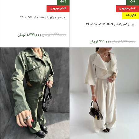
-40%
-50%
اتمام موجودی
اتمام موجودی
تکرار شد
پیراهن پری یقه هفت کد 240155
اورال کمربنددار MOON کد 240160
2,998,000
تومان
1,799,000
تومان
1,998,000
تومان
999,000
تومان