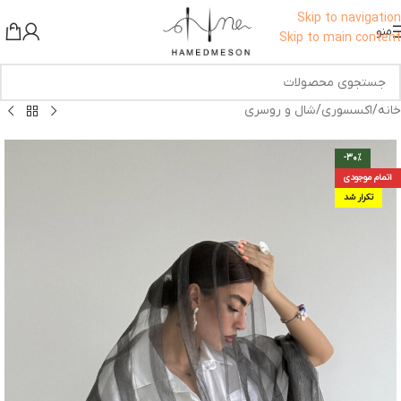
برای اطلاع از تخفیف ها به کانال ما در بله بپیوندید!
Skip to navigation
منو
Skip to main content
خانه
/
اکسسوری
/
شال و روسری
-30%
اتمام موجودی
تکرار شد