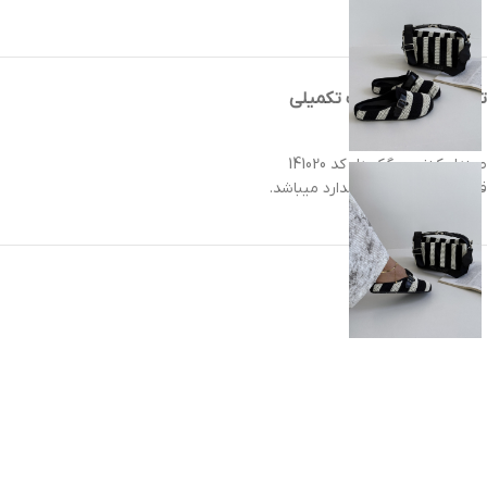
توضیحات
توضیحات تکمیلی
صندل کنفی سگک دار کد 141020
قالب و سایزبندی استاندارد میباشد.