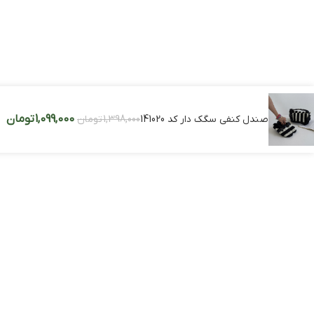
1,099,000
تومان
صندل کنفی سگک دار کد 141020
1,398,000
تومان