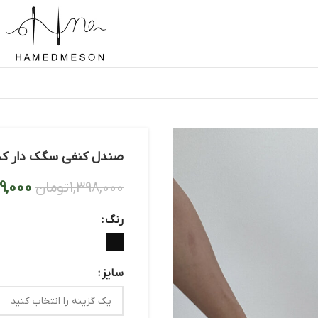
صندل کنفی سگک دار کد 41020
99,000
1,398,000
تومان
رنگ
سایز