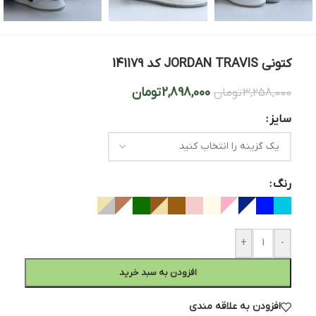
کتونی JORDAN TRAVIS کد 141179
2,898,000
تومان
3,258,000
تومان
سایز
رنگ
+
-
افزودن به سبد خرید
افزودن به علاقه مندی